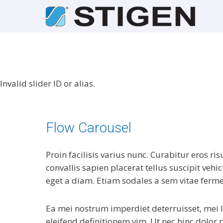
Invalid slider ID or alias.
Flow Carousel
Proin facilisis varius nunc. Curabitur eros ris
convallis sapien placerat tellus suscipit veh
eget a diam. Etiam sodales a sem vitae ferm
Ea mei nostrum imperdiet deterruisset, mei 
eleifend definitionem vim. Ut nec hinc dolor