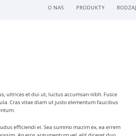
O NAS
PRODUKTY
RODZAJ
us, ultrices et dui ut, luctus accumsan nibh. Fusce
icula. Cras vitae diam ut justo elementum faucibus
entum.
ludus efficiendi ei. Sea summo mazim ex, ea errem
 possim. An eros argumentum vel, elit diceret duo