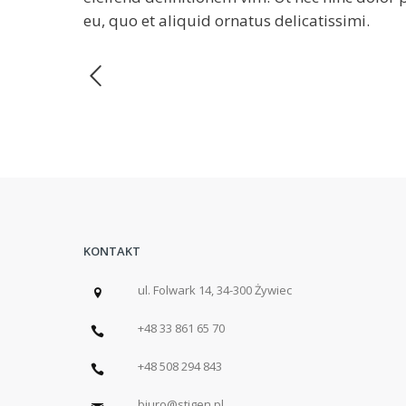
eu, quo et aliquid ornatus delicatissimi.
KONTAKT
ul. Folwark 14, 34-300 Żywiec
+48 33 861 65 70
+48 508 294 843
biuro@stigen.pl